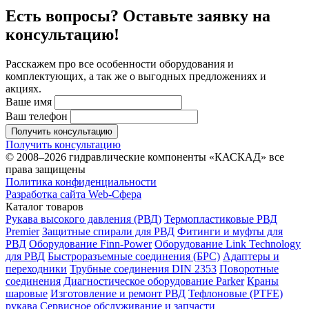
Есть вопросы? Оставьте заявку на
консультацию!
Расскажем про все особенности оборудования и
комплектующих, а так же о выгодных предложениях и
акциях.
Ваше имя
Ваш телефон
Получить консультацию
Получить консультацию
© 2008–2026 гидравлические компоненты «КАСКАД» все
права защищены
Политика конфиденциальности
Разработка сайта Web-Сфера
Каталог товаров
Рукава высокого давления (РВД)
Термопластиковые РВД
Premier
Защитные спирали для РВД
Фитинги и муфты для
РВД
Оборудование Finn-Power
Оборудование Link Technology
для РВД
Быстроразъемные соединения (БРС)
Адаптеры и
переходники
Трубные соединения DIN 2353
Поворотные
соединения
Диагностическое оборудование Parker
Краны
шаровые
Изготовление и ремонт РВД
Тефлоновые (PTFE)
рукава
Сервисное обслуживание и запчасти