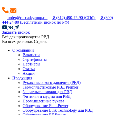
order@cascadegroup.ru
8 (812) 490-75-90
(СПб)
8 (800)
444-24-80
(Бесплатный звонок по РФ)
Заказать звонок
Всё для производства РВД
Во всех регионах Страны
О компании
Вакансии
Сертификаты
Партнеры
Статьи
Акции
Продукция
Рукава высокого давления (РВД)
Термопластиковые РВД Premier
Защитные спирали для РВД
Фитинги и муфты для РВД
Промышленные рукава
Оборудование Finn-Power
Оборудование Link Technology для РВД
Оборудование EF Power