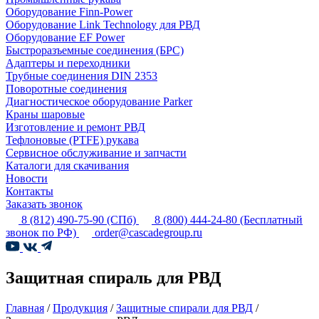
Оборудование Finn-Power
Оборудование Link Technology для РВД
Оборудование EF Power
Быстроразъемные соединения (БРС)
Адаптеры и переходники
Трубные соединения DIN 2353
Поворотные соединения
Диагностическое оборудование Parker
Краны шаровые
Изготовление и ремонт РВД
Тефлоновые (PTFE) рукава
Сервисное обслуживание и запчасти
Каталоги для скачивания
Новости
Контакты
Заказать звонок
8 (812) 490-75-90
(СПб)
8 (800) 444-24-80
(Бесплатный
звонок по РФ)
order@cascadegroup.ru
Защитная спираль для РВД
Главная
/
Продукция
/
Защитные спирали для РВД
/