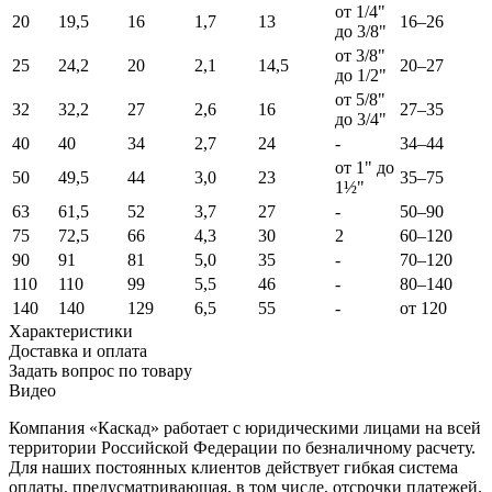
от 1/4"
20
19,5
16
1,7
13
16–26
до 3/8"
от 3/8"
25
24,2
20
2,1
14,5
20–27
до 1/2"
от 5/8"
32
32,2
27
2,6
16
27–35
до 3/4"
40
40
34
2,7
24
-
34–44
от 1" до
50
49,5
44
3,0
23
35–75
1½"
63
61,5
52
3,7
27
-
50–90
75
72,5
66
4,3
30
2
60–120
90
91
81
5,0
35
-
70–120
110
110
99
5,5
46
-
80–140
140
140
129
6,5
55
-
от 120
Характеристики
Доставка и оплата
Задать вопрос по товару
Видео
Компания «Каскад» работает с юридическими лицами на всей
территории Российской Федерации по безналичному расчету.
Для наших постоянных клиентов действует гибкая система
оплаты, предусматривающая, в том числе, отсрочки платежей.