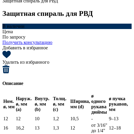
Защитная спираль для РВД
Защитная спираль для РВД
В наличии
Цена
По запросу
Получить консультацию
Добавить в избранное
Удалить из избранного
Описание
ø
Наруж.
Внутр.
Толщ.
ø пучка
Ном.
Ширина,
одного
ø, мм
ø, мм
ø, мм
рукавов,
ø, мм
мм (d)
рукава
(а)
(b)
(с)
мм
дюймы
12
12
10
1,2
10,5
-
9–13
от 3/16"
16
16,2
13
1,3
12
12–18
до 1/4"