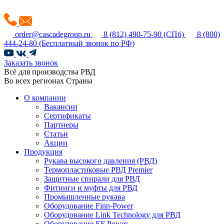
order@cascadegroup.ru
8 (812) 490-75-90
(СПб)
8 (800)
444-24-80
(Бесплатный звонок по РФ)
Заказать звонок
Всё для производства РВД
Во всех регионах Страны
О компании
Вакансии
Сертификаты
Партнеры
Статьи
Акции
Продукция
Рукава высокого давления (РВД)
Термопластиковые РВД Premier
Защитные спирали для РВД
Фитинги и муфты для РВД
Промышленные рукава
Оборудование Finn-Power
Оборудование Link Technology для РВД
Оборудование EF Power