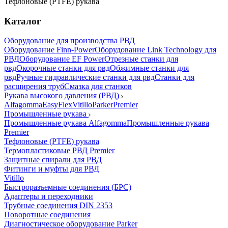
Тефлоновые (PTFE) рукава
Каталог
Оборудование для производства РВД
Оборудование Finn-Power
Оборудование Link Technology для
РВД
Оборудование EF Power
Отрезные станки для
рвд
Окорочные станки для рвд
Обжимные станки для
рвд
Ручные гидравлические станки для рвд
Станки для
расширения труб
Смазка для станков
Рукава высокого давления (РВД)
Alfagomma
EasyFlex
Vitillo
Parker
Premier
Промышленные рукава
Промышленные рукава Alfagomma
Промышленные рукава
Premier
Тефлоновые (PTFE) рукава
Термопластиковые РВД Premier
Защитные спирали для РВД
Фитинги и муфты для РВД
Vitillo
Быстроразъемные соединения (БРС)
Адаптеры и переходники
Трубные соединения DIN 2353
Поворотные соединения
Диагностическое оборудование Parker