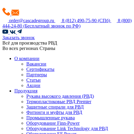
order@cascadegroup.ru
8 (812) 490-75-90
(СПб)
8 (800)
444-24-80
(Бесплатный звонок по РФ)
Заказать звонок
Всё для производства РВД
Во всех регионах Страны
О компании
Вакансии
Сертификаты
Партнеры
Статьи
Акции
Продукция
Рукава высокого давления (РВД)
Термопластиковые РВД Premier
Защитные спирали для РВД
Фитинги и муфты для РВД
Промышленные рукава
Оборудование Finn-Power
Оборудование Link Technology для РВД
Оборудование EF Power