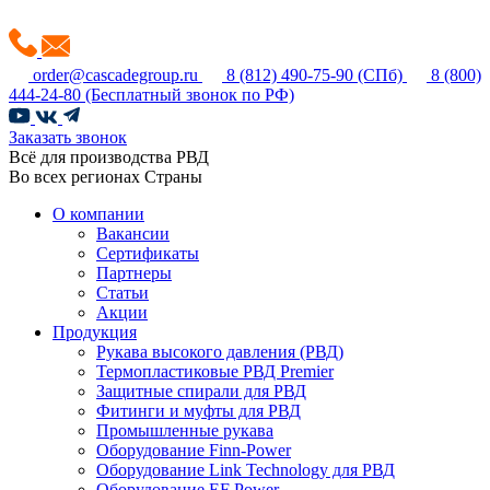
order@cascadegroup.ru
8 (812) 490-75-90
(СПб)
8 (800)
444-24-80
(Бесплатный звонок по РФ)
Заказать звонок
Всё для производства РВД
Во всех регионах Страны
О компании
Вакансии
Сертификаты
Партнеры
Статьи
Акции
Продукция
Рукава высокого давления (РВД)
Термопластиковые РВД Premier
Защитные спирали для РВД
Фитинги и муфты для РВД
Промышленные рукава
Оборудование Finn-Power
Оборудование Link Technology для РВД
Оборудование EF Power