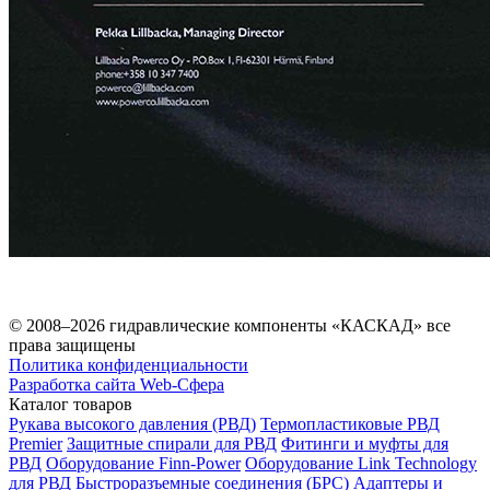
© 2008–2026 гидравлические компоненты «КАСКАД» все
права защищены
Политика конфиденциальности
Разработка сайта Web-Сфера
Каталог товаров
Рукава высокого давления (РВД)
Термопластиковые РВД
Premier
Защитные спирали для РВД
Фитинги и муфты для
РВД
Оборудование Finn-Power
Оборудование Link Technology
для РВД
Быстроразъемные соединения (БРС)
Адаптеры и