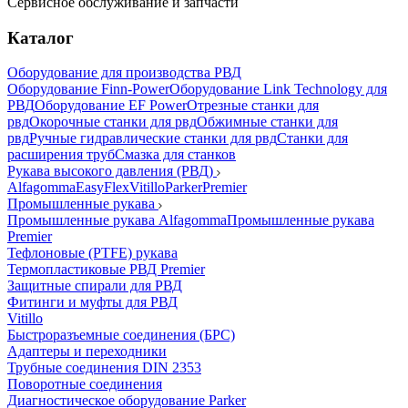
Сервисное обслуживание и запчасти
Каталог
Оборудование для производства РВД
Оборудование Finn-Power
Оборудование Link Technology для
РВД
Оборудование EF Power
Отрезные станки для
рвд
Окорочные станки для рвд
Обжимные станки для
рвд
Ручные гидравлические станки для рвд
Станки для
расширения труб
Смазка для станков
Рукава высокого давления (РВД)
Alfagomma
EasyFlex
Vitillo
Parker
Premier
Промышленные рукава
Промышленные рукава Alfagomma
Промышленные рукава
Premier
Тефлоновые (PTFE) рукава
Термопластиковые РВД Premier
Защитные спирали для РВД
Фитинги и муфты для РВД
Vitillo
Быстроразъемные соединения (БРС)
Адаптеры и переходники
Трубные соединения DIN 2353
Поворотные соединения
Диагностическое оборудование Parker