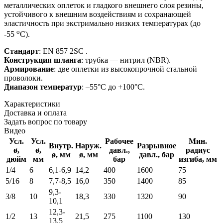
металлических оплеток и гладкого внешнего слоя резины,
устойчивого к внешним воздействиям и сохранающей
эластичность при экстримально низких температурах (до
о
-55
С).
Стандарт
: EN 857 2SC .
Конструкция шланга
: трубка — нитрил
(NBR).
Армирование
: две
оплетки из высокопрочной стальной
проволоки.
Диапазон температур
: –55°C до +100°C.
Характеристики
Доставка и оплата
Задать вопрос по товару
Видео
Усл.
Усл.
Рабочее
Мин.
Внутр.
Наруж.
Разрывное
ø,
ø,
давл.,
радиус
ø, мм
ø, мм
давл., бар
дюйм
мм
бар
изгиба, мм
1/4
6
6,1-6,9
14,2
400
1600
75
5/16
8
7,7-8,5
16,0
350
1400
85
9,3-
3/8
10
18,3
330
1320
90
10,1
12,3-
1/2
13
21,5
275
1100
130
13,5