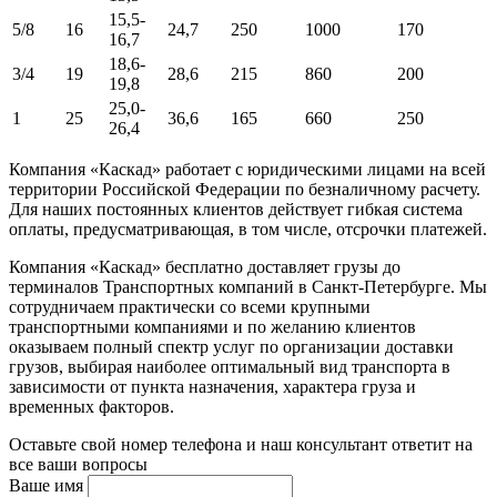
15,5-
5/8
16
24,7
250
1000
170
16,7
18,6-
3/4
19
28,6
215
860
200
19,8
25,0-
1
25
36,6
165
660
250
26,4
Компания «Каскад» работает с юридическими лицами на всей
территории Российской Федерации по безналичному расчету.
Для наших постоянных клиентов действует гибкая система
оплаты, предусматривающая, в том числе, отсрочки платежей.
Компания «Каскад» бесплатно доставляет грузы до
терминалов Транспортных компаний в Санкт-Петербурге. Мы
сотрудничаем практически со всеми крупными
транспортными компаниями и по желанию клиентов
оказываем полный спектр услуг по организации доставки
грузов, выбирая наиболее оптимальный вид транспорта в
зависимости от пункта назначения, характера груза и
временных факторов.
Оставьте свой номер телефона и наш консультант ответит на
все ваши вопросы
Ваше имя