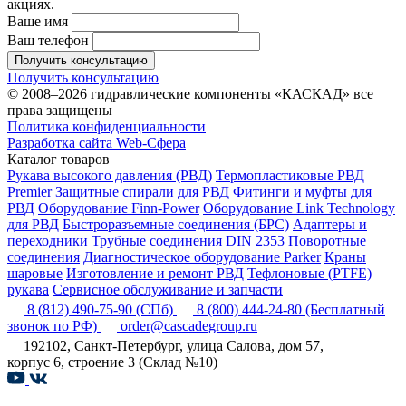
акциях.
Ваше имя
Ваш телефон
Получить консультацию
Получить консультацию
© 2008–2026 гидравлические компоненты «КАСКАД» все
права защищены
Политика конфиденциальности
Разработка сайта Web-Сфера
Каталог товаров
Рукава высокого давления (РВД)
Термопластиковые РВД
Premier
Защитные спирали для РВД
Фитинги и муфты для
РВД
Оборудование Finn-Power
Оборудование Link Technology
для РВД
Быстроразъемные соединения (БРС)
Адаптеры и
переходники
Трубные соединения DIN 2353
Поворотные
соединения
Диагностическое оборудование Parker
Краны
шаровые
Изготовление и ремонт РВД
Тефлоновые (PTFE)
рукава
Сервисное обслуживание и запчасти
8 (812) 490-75-90
(СПб)
8 (800) 444-24-80
(Бесплатный
звонок по РФ)
order@cascadegroup.ru
192102, Санкт-Петербург, улица Салова, дом 57,
корпус 6, строение 3 (Склад №10)