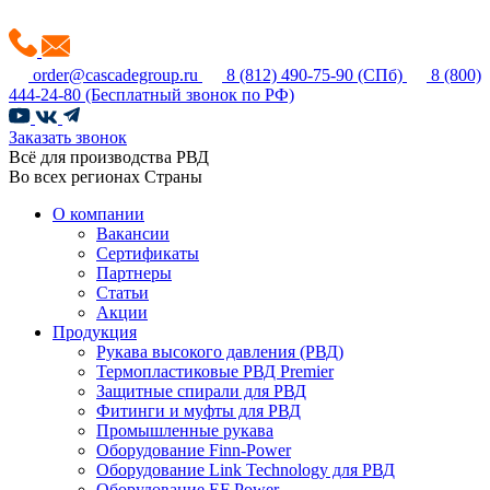
order@cascadegroup.ru
8 (812) 490-75-90
(СПб)
8 (800)
444-24-80
(Бесплатный звонок по РФ)
Заказать звонок
Всё для производства РВД
Во всех регионах Страны
О компании
Вакансии
Сертификаты
Партнеры
Статьи
Акции
Продукция
Рукава высокого давления (РВД)
Термопластиковые РВД Premier
Защитные спирали для РВД
Фитинги и муфты для РВД
Промышленные рукава
Оборудование Finn-Power
Оборудование Link Technology для РВД
Оборудование EF Power