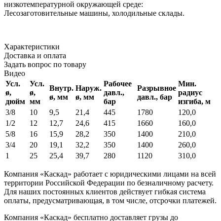
низкотемпературной окружающей среде:
Лесозаготовительные машины, холодильные склады.
Характеристики
Доставка и оплата
Задать вопрос по товару
Видео
Усл.
Усл.
Рабочее
Мин.
Внутр.
Наруж.
Разрывное
ø,
ø,
давл.,
радиус
ø, мм
ø, мм
давл., бар
дюйм
мм
бар
изгиба, м
3/8
10
9,5
21,4
445
1780
120
,0
1/2
12
12,7
24,6
415
1660
160
,0
5/8
16
15,9
28,2
350
1400
210,0
3/4
20
19,1
32,2
350
1400
260
,0
1
25
25,4
39,7
280
1120
310
,0
Компания «Каскад» работает с юридическими лицами на всей
территории Российской Федерации по безналичному расчету.
Для наших постоянных клиентов действует гибкая система
оплаты, предусматривающая, в том числе, отсрочки платежей.
Компания «Каскад» бесплатно доставляет грузы до