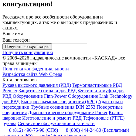
консультацию!
Расскажем про все особенности оборудования и
комплектующих, а так же о выгодных предложениях и
акциях.
Ваше имя
Ваш телефон
Получить консультацию
Получить консультацию
© 2008–2026 гидравлические компоненты «КАСКАД» все
права защищены
Политика конфиденциальности
Разработка сайта Web-Сфера
Каталог товаров
Рукава высокого давления (РВД)
Термопластиковые РВД
Premier
Защитные спирали для РВД
Фитинги и муфты для
РВД
Оборудование Finn-Power
Оборудование Link Technology
для РВД
Быстроразъемные соединения (БРС)
Адаптеры и
переходники
Трубные соединения DIN 2353
Поворотные
соединения
Диагностическое оборудование Parker
Краны
шаровые
Изготовление и ремонт РВД
Тефлоновые (PTFE)
рукава
Сервисное обслуживание и запчасти
8 (812) 490-75-90
(СПб)
8 (800) 444-24-80
(Бесплатный
звонок по РФ)
order@cascadegroup.ru