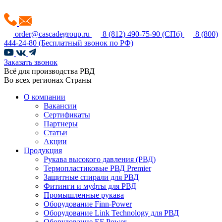
order@cascadegroup.ru
8 (812) 490-75-90
(СПб)
8 (800)
444-24-80
(Бесплатный звонок по РФ)
Заказать звонок
Всё для производства РВД
Во всех регионах Страны
О компании
Вакансии
Сертификаты
Партнеры
Статьи
Акции
Продукция
Рукава высокого давления (РВД)
Термопластиковые РВД Premier
Защитные спирали для РВД
Фитинги и муфты для РВД
Промышленные рукава
Оборудование Finn-Power
Оборудование Link Technology для РВД
Оборудование EF Power