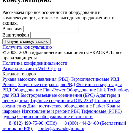
Расскажем про все особенности оборудования и
комплектующих, а так же о выгодных предложениях и
акциях.
Ваше имя
Ваш телефон
Получить консультацию
Получить консультацию
© 2008–2026 гидравлические компоненты «КАСКАД» все
права защищены
Политика конфиденциальности
Разработка сайта Web-Сфера
Каталог товаров
Рукава высокого давления (РВД)
Термопластиковые РВД
Premier
Защитные спирали для РВД
Фитинги и муфты для
РВД
Оборудование Finn-Power
Оборудование Link Technology
для РВД
Быстроразъемные соединения (БРС)
Адаптеры и
переходники
Трубные соединения DIN 2353
Поворотные
соединения
Диагностическое оборудование Parker
Краны
шаровые
Изготовление и ремонт РВД
Тефлоновые (PTFE)
рукава
Сервисное обслуживание и запчасти
8 (812) 490-75-90
(СПб)
8 (800) 444-24-80
(Бесплатный
звонок по РФ)
order@cascadegroup.ru