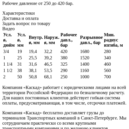
Рабочее давление от 250 до 420 бар.
Характеристики
Доставка и оплата
Задать вопрос по товару
Видео
Усл.
Усл.
Рабочее
Мин.
Внутр.
Наруж.
Разрывное
ø,
ø,
давл.,
радиус
ø, мм
ø, мм
давл., бар
дюйм
мм
бар
изгиба, м
3/4
19
19,4
32,2
420
1680
280
1
25
25,5
39,2
380
1520
340
1 1/4
31
31,6
46,5
325
1400
460
1 1/2
38
38,1
53,5
290
1160
560
2
50
50,8
68,1
250
1000
700
Компания «Каскад» работает с юридическими лицами на всей
территории Российской Федерации по безналичному расчету.
Для наших постоянных клиентов действует гибкая система
оплаты, предусматривающая, в том числе, отсрочки платежей.
Компания «Каскад» бесплатно доставляет грузы до
терминалов Транспортных компаний в Санкт-Петербурге. Мы
сотрудничаем практически со всеми крупными
транспортными компаниями и по желанию клиентов