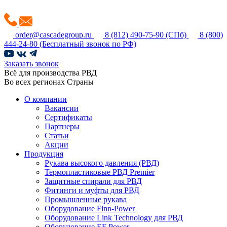
order@cascadegroup.ru
8 (812) 490-75-90
(СПб)
8 (800)
444-24-80
(Бесплатный звонок по РФ)
Заказать звонок
Всё для производства РВД
Во всех регионах Страны
О компании
Вакансии
Сертификаты
Партнеры
Статьи
Акции
Продукция
Рукава высокого давления (РВД)
Термопластиковые РВД Premier
Защитные спирали для РВД
Фитинги и муфты для РВД
Промышленные рукава
Оборудование Finn-Power
Оборудование Link Technology для РВД
Оборудование EF Power