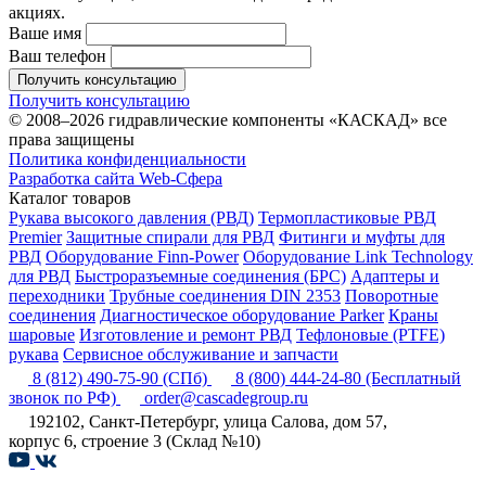
акциях.
Ваше имя
Ваш телефон
Получить консультацию
Получить консультацию
© 2008–2026 гидравлические компоненты «КАСКАД» все
права защищены
Политика конфиденциальности
Разработка сайта Web-Сфера
Каталог товаров
Рукава высокого давления (РВД)
Термопластиковые РВД
Premier
Защитные спирали для РВД
Фитинги и муфты для
РВД
Оборудование Finn-Power
Оборудование Link Technology
для РВД
Быстроразъемные соединения (БРС)
Адаптеры и
переходники
Трубные соединения DIN 2353
Поворотные
соединения
Диагностическое оборудование Parker
Краны
шаровые
Изготовление и ремонт РВД
Тефлоновые (PTFE)
рукава
Сервисное обслуживание и запчасти
8 (812) 490-75-90
(СПб)
8 (800) 444-24-80
(Бесплатный
звонок по РФ)
order@cascadegroup.ru
192102, Санкт-Петербург, улица Салова, дом 57,
корпус 6, строение 3 (Склад №10)