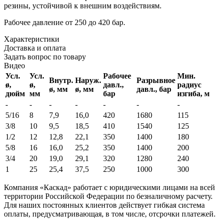
резины, устойчивой к внешним воздействиям.
Рабочее давление от 250 до 420 бар.
Характеристики
Доставка и оплата
Задать вопрос по товару
Видео
Усл.
Усл.
Рабочее
Мин.
Внутр.
Наруж.
Разрывное
ø,
ø,
давл.,
радиус
ø, мм
ø, мм
давл., бар
дюйм
мм
бар
изгиба, м
-
-
-
-
-
-
-
5/16
8
7,9
16,0
420
1680
115
3/8
10
9,5
18,5
410
1540
125
1/2
12
12,8
22,1
350
1400
180
5/8
16
16,0
25,2
350
1
400
200
3/4
20
19,0
29,1
320
1280
240
1
25
25,4
37,5
250
1000
300
Компания «Каскад» работает с юридическими лицами на всей
территории Российской Федерации по безналичному расчету.
Для наших постоянных клиентов действует гибкая система
оплаты, предусматривающая, в том числе, отсрочки платежей.