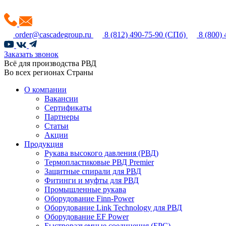
order@cascadegroup.ru
8 (812) 490-75-90
(СПб)
8 (800)
Заказать звонок
Всё для производства РВД
Во всех регионах Страны
О компании
Вакансии
Сертификаты
Партнеры
Статьи
Акции
Продукция
Рукава высокого давления (РВД)
Термопластиковые РВД Premier
Защитные спирали для РВД
Фитинги и муфты для РВД
Промышленные рукава
Оборудование Finn-Power
Оборудование Link Technology для РВД
Оборудование EF Power
Быстроразъемные соединения (БРС)