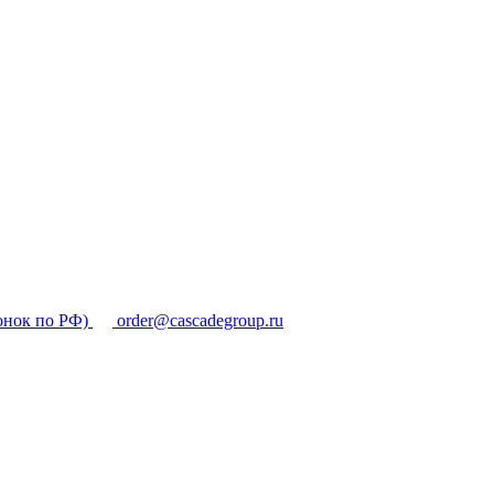
онок по РФ)
order@cascadegroup.ru