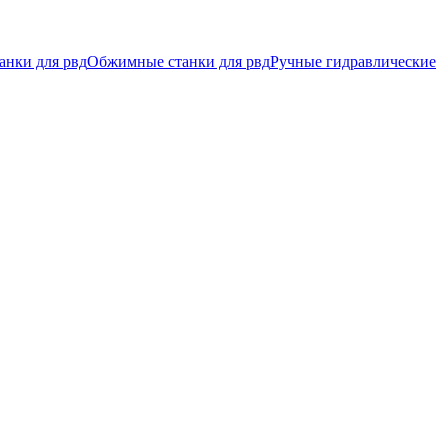
анки для рвд
Обжимные станки для рвд
Ручные гидравлические