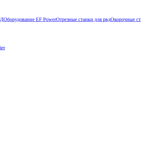
ВД
Оборудование EF Power
Отрезные станки для рвд
Окорочные ст
ier