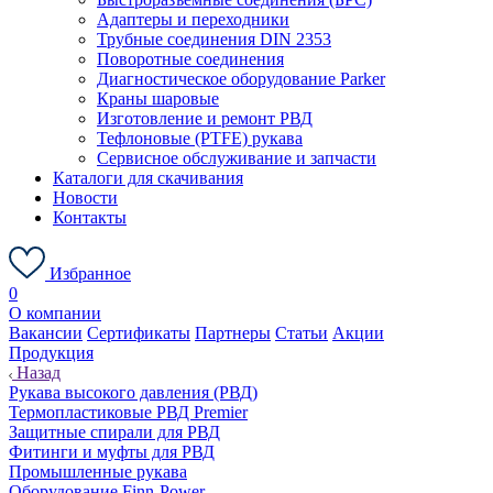
Адаптеры и переходники
Трубные соединения DIN 2353
Поворотные соединения
Диагностическое оборудование Parker
Краны шаровые
Изготовление и ремонт РВД
Тефлоновые (PTFE) рукава
Сервисное обслуживание и запчасти
Каталоги для скачивания
Новости
Контакты
Избранное
0
О компании
Вакансии
Сертификаты
Партнеры
Статьи
Акции
Продукция
Назад
Рукава высокого давления (РВД)
Термопластиковые РВД Premier
Защитные спирали для РВД
Фитинги и муфты для РВД
Промышленные рукава
Оборудование Finn-Power