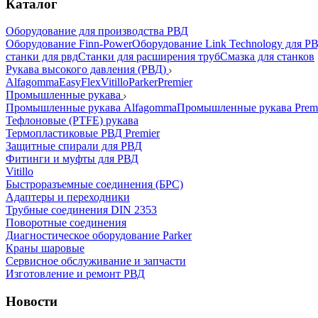
Каталог
Оборудование для производства РВД
Оборудование Finn-Power
Оборудование Link Technology для Р
станки для рвд
Станки для расширения труб
Смазка для станков
Рукава высокого давления (РВД)
Alfagomma
EasyFlex
Vitillo
Parker
Premier
Промышленные рукава
Промышленные рукава Alfagomma
Промышленные рукава Prem
Тефлоновые (PTFE) рукава
Термопластиковые РВД Premier
Защитные спирали для РВД
Фитинги и муфты для РВД
Vitillo
Быстроразъемные соединения (БРС)
Адаптеры и переходники
Трубные соединения DIN 2353
Поворотные соединения
Диагностическое оборудование Parker
Краны шаровые
Сервисное обслуживание и запчасти
Изготовление и ремонт РВД
Новости