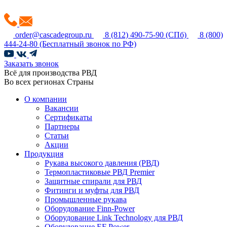
order@cascadegroup.ru
8 (812) 490-75-90
(СПб)
8 (800)
444-24-80
(Бесплатный звонок по РФ)
Заказать звонок
Всё для производства РВД
Во всех регионах Страны
О компании
Вакансии
Сертификаты
Партнеры
Статьи
Акции
Продукция
Рукава высокого давления (РВД)
Термопластиковые РВД Premier
Защитные спирали для РВД
Фитинги и муфты для РВД
Промышленные рукава
Оборудование Finn-Power
Оборудование Link Technology для РВД
Оборудование EF Power