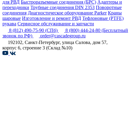
для РВД
Быстроразъемные соединения (БРС)
Адаптеры и
переходники
Трубные соединения DIN 2353
Поворотные
соединения
Диагностическое оборудование Parker
Краны
шаровые
Изготовление и ремонт РВД
Тефлоновые (PTFE)
рукава
Сервисное обслуживание и запчасти
8 (812) 490-75-90
(СПб)
8 (800) 444-24-80
(Бесплатный
звонок по РФ)
order@cascadegroup.ru
192102, Санкт-Петербург, улица Салова, дом 57,
корпус 6, строение 3 (Склад №10)