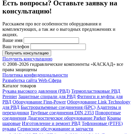
Есть вопросы? Оставьте заявку на
консультацию!
Расскажем про все особенности оборудования и
комплектующих, а так же о выгодных предложениях и
акциях.
Ваше имя
Ваш телефон
Получить консультацию
Получить консультацию
© 2008–2026 гидравлические компоненты «КАСКАД» все
права защищены
Политика конфиденциальности
Разработка сайта Web-Сфера
Каталог товаров
Рукава высокого давления (РВД)
Термопластиковые РВД
Premier
Защитные спирали для РВД
Фитинги и муфты для
РВД
Оборудование Finn-Power
Оборудование Link Technology
для РВД
Быстроразъемные соединения (БРС)
Адаптеры и
переходники
Трубные соединения DIN 2353
Поворотные
соединения
Диагностическое оборудование Parker
Краны
шаровые
Изготовление и ремонт РВД
Тефлоновые (PTFE)
рукава
Сервисное обслуживание и запчасти