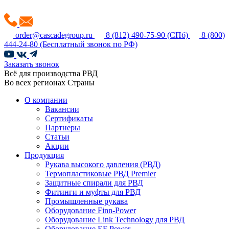
order@cascadegroup.ru
8 (812) 490-75-90
(СПб)
8 (800)
444-24-80
(Бесплатный звонок по РФ)
Заказать звонок
Всё для производства РВД
Во всех регионах Страны
О компании
Вакансии
Сертификаты
Партнеры
Статьи
Акции
Продукция
Рукава высокого давления (РВД)
Термопластиковые РВД Premier
Защитные спирали для РВД
Фитинги и муфты для РВД
Промышленные рукава
Оборудование Finn-Power
Оборудование Link Technology для РВД
Оборудование EF Power