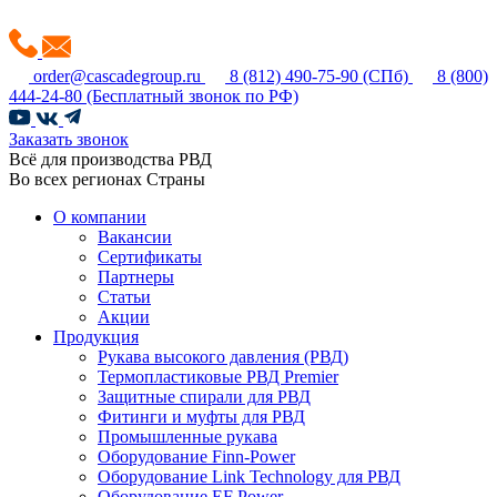
order@cascadegroup.ru
8 (812) 490-75-90
(СПб)
8 (800)
444-24-80
(Бесплатный звонок по РФ)
Заказать звонок
Всё для производства РВД
Во всех регионах Страны
О компании
Вакансии
Сертификаты
Партнеры
Статьи
Акции
Продукция
Рукава высокого давления (РВД)
Термопластиковые РВД Premier
Защитные спирали для РВД
Фитинги и муфты для РВД
Промышленные рукава
Оборудование Finn-Power
Оборудование Link Technology для РВД
Оборудование EF Power