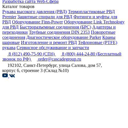
Разработка сайта Web-Сфера
Каталог товаров
Рукава высокого давления (РВД)
Термопластиковые РВД
Premier
Защитные спирали для РВД
Фитинги и муфты для
РВД
Оборудование Finn-Power
Оборудование Link Technology
для РВД
Быстроразъемные соединения (БРС)
Адаптеры и
переходники
Трубные соединения DIN 2353
Поворотные
соединения
Диагностическое оборудование Parker
Краны
шаровые
Изготовление и ремонт РВД
Тефлоновые (PTFE)
рукава
Сервисное обслуживание и запчасти
8 (812) 490-75-90
(СПб)
8 (800) 444-24-80
(Бесплатный
звонок по РФ)
order@cascadegroup.ru
192102, Санкт-Петербург, улица Салова, дом 57,
корпус 6, строение 3 (Склад №10)