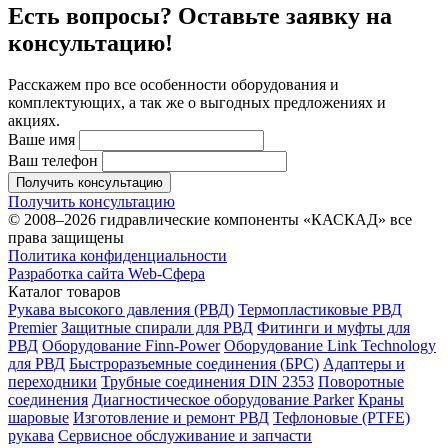
Есть вопросы? Оставьте заявку на
консультацию!
Расскажем про все особенности оборудования и
комплектующих, а так же о выгодных предложениях и
акциях.
Ваше имя
Ваш телефон
Получить консультацию
Получить консультацию
© 2008–2026 гидравлические компоненты «КАСКАД» все
права защищены
Политика конфиденциальности
Разработка сайта Web-Сфера
Каталог товаров
Рукава высокого давления (РВД)
Термопластиковые РВД
Premier
Защитные спирали для РВД
Фитинги и муфты для
РВД
Оборудование Finn-Power
Оборудование Link Technology
для РВД
Быстроразъемные соединения (БРС)
Адаптеры и
переходники
Трубные соединения DIN 2353
Поворотные
соединения
Диагностическое оборудование Parker
Краны
шаровые
Изготовление и ремонт РВД
Тефлоновые (PTFE)
рукава
Сервисное обслуживание и запчасти