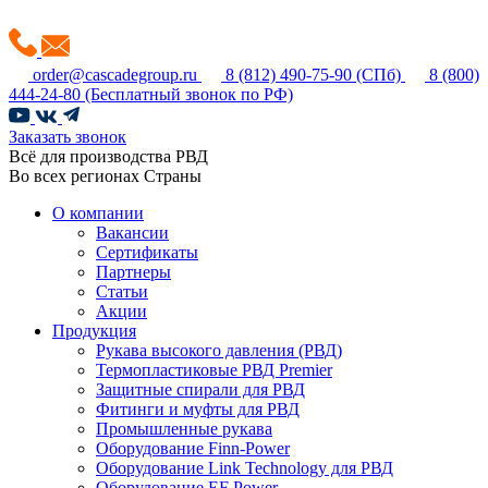
order@cascadegroup.ru
8 (812) 490-75-90
(СПб)
8 (800)
444-24-80
(Бесплатный звонок по РФ)
Заказать звонок
Всё для производства РВД
Во всех регионах Страны
О компании
Вакансии
Сертификаты
Партнеры
Статьи
Акции
Продукция
Рукава высокого давления (РВД)
Термопластиковые РВД Premier
Защитные спирали для РВД
Фитинги и муфты для РВД
Промышленные рукава
Оборудование Finn-Power
Оборудование Link Technology для РВД
Оборудование EF Power