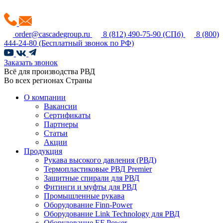
order@cascadegroup.ru
8 (812) 490-75-90
(СПб)
8 (800)
444-24-80
(Бесплатный звонок по РФ)
Заказать звонок
Всё для производства РВД
Во всех регионах Страны
О компании
Вакансии
Сертификаты
Партнеры
Статьи
Акции
Продукция
Рукава высокого давления (РВД)
Термопластиковые РВД Premier
Защитные спирали для РВД
Фитинги и муфты для РВД
Промышленные рукава
Оборудование Finn-Power
Оборудование Link Technology для РВД
Оборудование EF Power