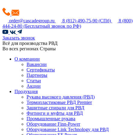
order@cascadegroup.ru
8 (812) 490-75-90
(СПб)
8 (800)
444-24-80
(Бесплатный звонок по РФ)
Заказать звонок
Всё для производства РВД
Во всех регионах Страны
О компании
Вакансии
Сертификаты
Партнеры
Статьи
Акции
Продукция
Рукава высокого давления (РВД)
Термопластиковые РВД Premier
Защитные спирали для РВД
Фитинги и муфты для РВД
Промышленные рукава
Оборудование Finn-Power
Оборудование Link Technology для РВД
Оборудование EF Power