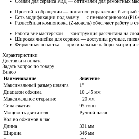
Создан для сервиса РВД — оптимален для ремонтных маст
Простой в обращении — понятное управление, быстрый з
Есть модификации под задачу — с пневмоприводом (P16A
Разнесённая компоновка (Z-модель) облегчает работу в с
Работа вне мастерской — конструкция рассчитана на сл
Широкая линейка для сервиса — доступны ручные, пневм
Фирменная оснастка — оригинальные наборы матриц и с
Характеристики
Доставка и оплата
Задать вопрос по товару
Видео
Наименование
Значение
Максимальный размер шланга
1"
Диапазон обжима
10...45 мм
Максимальное открытие
+20 мм
Сила сжатия
95 тонн
Мощность двигателя
Ручной насос
Кол-во обжимов в час
-
Длина
331 мм
Ширина
346 мм