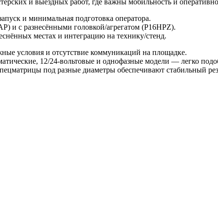
ерских и выездных работ, где важны мобильность и оперативно
апуск и минимальная подготовка оператора.
P) и с разнесёнными головкой/агрегатом (P16HPZ).
теснённых местах и интеграцию на технику/стенд.
ожные условия и отсутствие коммуникаций на площадке.
атические, 12/24-вольтовые и однофазные модели — легко подо
пецматрицы под разные диаметры обеспечивают стабильный рез