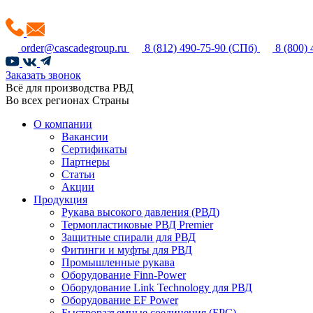
order@cascadegroup.ru
8 (812) 490-75-90
(СПб)
8 (800)
Заказать звонок
Всё для производства РВД
Во всех регионах Страны
О компании
Вакансии
Сертификаты
Партнеры
Статьи
Акции
Продукция
Рукава высокого давления (РВД)
Термопластиковые РВД Premier
Защитные спирали для РВД
Фитинги и муфты для РВД
Промышленные рукава
Оборудование Finn-Power
Оборудование Link Technology для РВД
Оборудование EF Power
Быстроразъемные соединения (БРС)