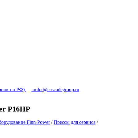
онок по РФ)
order@cascadegroup.ru
wer P16HP
орудование Finn-Power
/
Прессы для сервиса
/