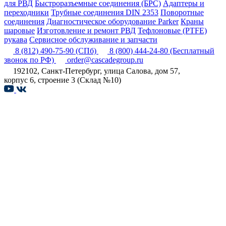
для РВД
Быстроразъемные соединения (БРС)
Адаптеры и
переходники
Трубные соединения DIN 2353
Поворотные
соединения
Диагностическое оборудование Parker
Краны
шаровые
Изготовление и ремонт РВД
Тефлоновые (PTFE)
рукава
Сервисное обслуживание и запчасти
8 (812) 490-75-90
(СПб)
8 (800) 444-24-80
(Бесплатный
звонок по РФ)
order@cascadegroup.ru
192102, Санкт-Петербург, улица Салова, дом 57,
корпус 6, строение 3 (Склад №10)