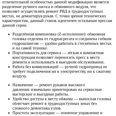
отличительной особеностью данной модификации является
разделение ручного насоса и обжимного модуля, что
позволяет осуществлять ремонт РВД в труднодоступных
местах, не демонтируя рукав. С точки зрения технических
характеристик, данный станок идентичен остальным прессам
данной серии.
Разделённая компоновка (Z-исполнение): обжимная
головка отделена от гидроагрегата и соединена гибким
гидрошлангом — удобно работать в стеснённых местах
и на самой технике.
Портативность для сервиса — лёгкая и компактная
конструкция позволяет переносить пресс к месту
ремонта и использовать в выездном обслуживании.
Работа без коммуникаций — ручной гидропривод не
требует подключения ни к электричеству, ни к сжатому
воздуху.
Назначение — ремонт рукавов высокого
давления: изначально ориентирован на сервисные
мастерские и выездные работы.
Удобство доступа к месту обжима — выносная головка
облегчает ремонт в труднодоступных зонах без
сложного демонтажа узлов.
Простота эксплуатации — понятное управление и