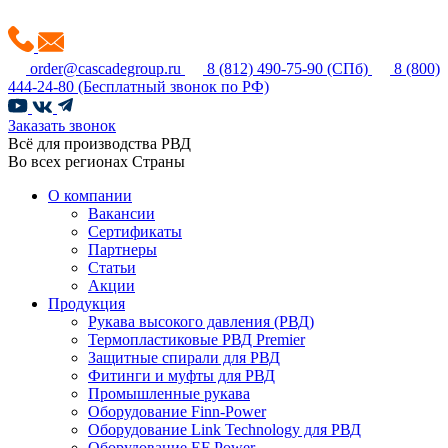
order@cascadegroup.ru
8 (812) 490-75-90
(СПб)
8 (800)
444-24-80
(Бесплатный звонок по РФ)
Заказать звонок
Всё для производства РВД
Во всех регионах Страны
О компании
Вакансии
Сертификаты
Партнеры
Статьи
Акции
Продукция
Рукава высокого давления (РВД)
Термопластиковые РВД Premier
Защитные спирали для РВД
Фитинги и муфты для РВД
Промышленные рукава
Оборудование Finn-Power
Оборудование Link Technology для РВД
Оборудование EF Power