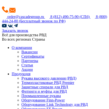
order@cascadegroup.ru
8 (812) 490-75-90
(СПб)
8 (800)
444-24-80
(Бесплатный звонок по РФ)
Заказать звонок
Всё для производства РВД
Во всех регионах Страны
О компании
Вакансии
Сертификаты
Партнеры
Статьи
Акции
Продукция
Рукава высокого давления (РВД)
Термопластиковые РВД Premier
Защитные спирали для РВД
Фитинги и муфты для РВД
Промышленные рукава
Оборудование Finn-Power
Оборудование Link Technology для РВД
Оборудование EF Power