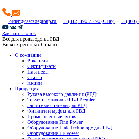
order@cascadegroup.ru
8 (812) 490-75-90
(СПб)
8 (800)
Заказать звонок
Всё для производства РВД
Во всех регионах Страны
О компании
Вакансии
Сертификаты
Партнеры
Статьи
Акции
Продукция
Рукава высокого давления (РВД)
Термопластиковые РВД Premier
Защитные спирали для РВД
Фитинги и муфты для РВД
Промышленные рукава
Оборудование Finn-Power
Оборудование Link Technology для РВД
Оборудование EF Power
Быстроразъемные соединения (БРС)