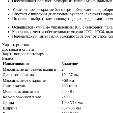
Обеспечивает большой размерный запас с максимальным 
Увеличенное раскрытие без матриц облегчает ввод габари
Работает с широким диапазоном рукавов, включая гидрав
Позволяет выбрать компоновку под цех, гидростанцию м
Оснащается «умным» управлением ICC с сенсорной панель
Контроль качества обеспечивают модули ICC1–ICC4, вкл
Переналадка и интеграция ускоряются за счёт быстрой см
Характеристики
Доставка и оплата
Задать вопрос по товару
Видео
Наименование
Значение
Максимальный размер шланга
2"
Диапазон обжима
10...87 мм
Максимальное открытие
+68 мм
Сила сжатия
280 тонн
Мощность двигателя
5.5 кВт
Кол-во обжимов в час
2400
Длина
1063/713 мм
Ширина
737/705 мм