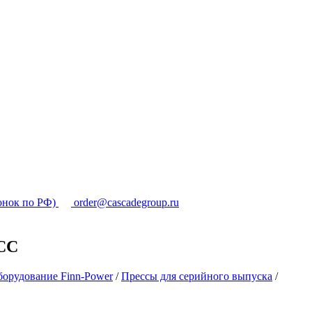
онок по РФ)
order@cascadegroup.ru
ICC
орудование Finn-Power
/
Прессы для серийного выпуска
/