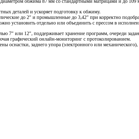
диаметром обжима 87 мм со стандартными матрицами и до 109 м
тных деталей и ускоряет подготовку к обжиму.
лические до 2" и промышленные до 3,42" при корректно подобра
ожно установить отдельно или объединить с прессом в исполнен
ю 7" или 12", поддерживает хранение программ, очереди задан
ючая графический онлайн-мониторинг с протоколированием.
ены оснастки, заднего упора (электронного или механического),