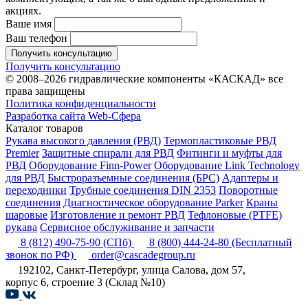
акциях.
Ваше имя
Ваш телефон
Получить консультацию
Получить консультацию
© 2008–2026 гидравлические компоненты «КАСКАД» все
права защищены
Политика конфиденциальности
Разработка сайта Web-Сфера
Каталог товаров
Рукава высокого давления (РВД)
Термопластиковые РВД
Premier
Защитные спирали для РВД
Фитинги и муфты для
РВД
Оборудование Finn-Power
Оборудование Link Technology
для РВД
Быстроразъемные соединения (БРС)
Адаптеры и
переходники
Трубные соединения DIN 2353
Поворотные
соединения
Диагностическое оборудование Parker
Краны
шаровые
Изготовление и ремонт РВД
Тефлоновые (PTFE)
рукава
Сервисное обслуживание и запчасти
8 (812) 490-75-90
(СПб)
8 (800) 444-24-80
(Бесплатный
звонок по РФ)
order@cascadegroup.ru
192102, Санкт-Петербург, улица Салова, дом 57,
корпус 6, строение 3 (Склад №10)