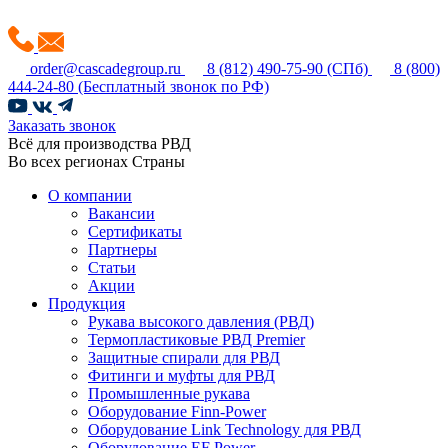
order@cascadegroup.ru
8 (812) 490-75-90
(СПб)
8 (800)
444-24-80
(Бесплатный звонок по РФ)
Заказать звонок
Всё для производства РВД
Во всех регионах Страны
О компании
Вакансии
Сертификаты
Партнеры
Статьи
Акции
Продукция
Рукава высокого давления (РВД)
Термопластиковые РВД Premier
Защитные спирали для РВД
Фитинги и муфты для РВД
Промышленные рукава
Оборудование Finn-Power
Оборудование Link Technology для РВД
Оборудование EF Power