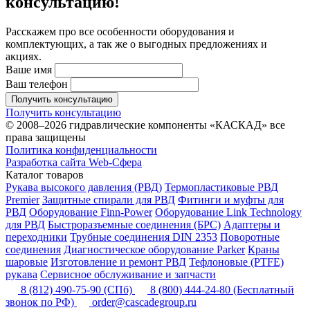
консультацию!
Расскажем про все особенности оборудования и
комплектующих, а так же о выгодных предложениях и
акциях.
Ваше имя
Ваш телефон
Получить консультацию
Получить консультацию
© 2008–2026 гидравлические компоненты «КАСКАД» все
права защищены
Политика конфиденциальности
Разработка сайта Web-Сфера
Каталог товаров
Рукава высокого давления (РВД)
Термопластиковые РВД
Premier
Защитные спирали для РВД
Фитинги и муфты для
РВД
Оборудование Finn-Power
Оборудование Link Technology
для РВД
Быстроразъемные соединения (БРС)
Адаптеры и
переходники
Трубные соединения DIN 2353
Поворотные
соединения
Диагностическое оборудование Parker
Краны
шаровые
Изготовление и ремонт РВД
Тефлоновые (PTFE)
рукава
Сервисное обслуживание и запчасти
8 (812) 490-75-90
(СПб)
8 (800) 444-24-80
(Бесплатный
звонок по РФ)
order@cascadegroup.ru