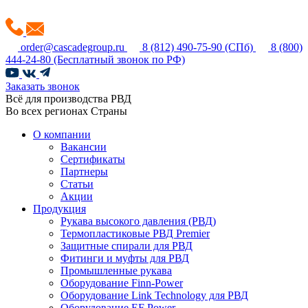
order@cascadegroup.ru
8 (812) 490-75-90
(СПб)
8 (800)
444-24-80
(Бесплатный звонок по РФ)
Заказать звонок
Всё для производства РВД
Во всех регионах Страны
О компании
Вакансии
Сертификаты
Партнеры
Статьи
Акции
Продукция
Рукава высокого давления (РВД)
Термопластиковые РВД Premier
Защитные спирали для РВД
Фитинги и муфты для РВД
Промышленные рукава
Оборудование Finn-Power
Оборудование Link Technology для РВД
Оборудование EF Power