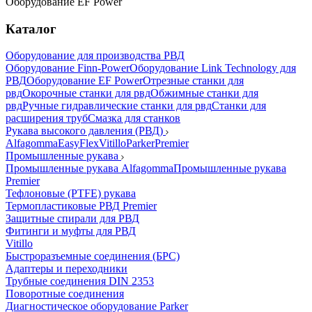
Оборудование EF Power
Каталог
Оборудование для производства РВД
Оборудование Finn-Power
Оборудование Link Technology для
РВД
Оборудование EF Power
Отрезные станки для
рвд
Окорочные станки для рвд
Обжимные станки для
рвд
Ручные гидравлические станки для рвд
Станки для
расширения труб
Смазка для станков
Рукава высокого давления (РВД)
Alfagomma
EasyFlex
Vitillo
Parker
Premier
Промышленные рукава
Промышленные рукава Alfagomma
Промышленные рукава
Premier
Тефлоновые (PTFE) рукава
Термопластиковые РВД Premier
Защитные спирали для РВД
Фитинги и муфты для РВД
Vitillo
Быстроразъемные соединения (БРС)
Адаптеры и переходники
Трубные соединения DIN 2353
Поворотные соединения
Диагностическое оборудование Parker