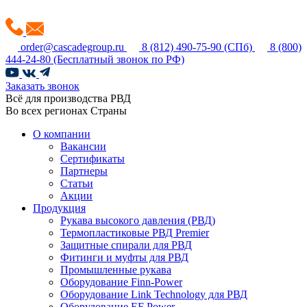
order@cascadegroup.ru
8 (812) 490-75-90
(СПб)
8 (800)
444-24-80
(Бесплатный звонок по РФ)
Заказать звонок
Всё для производства РВД
Во всех регионах Страны
О компании
Вакансии
Сертификаты
Партнеры
Статьи
Акции
Продукция
Рукава высокого давления (РВД)
Термопластиковые РВД Premier
Защитные спирали для РВД
Фитинги и муфты для РВД
Промышленные рукава
Оборудование Finn-Power
Оборудование Link Technology для РВД
Оборудование EF Power