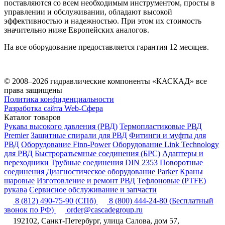
поставляются со всем необходимым инструментом, просты в
управлении и обслуживании, обладают высокой
эффективностью и надежностью. При этом их стоимость
значительно ниже Европейских аналогов.
На все оборудование предоставляется гарантия 12 месяцев.
© 2008–2026 гидравлические компоненты «КАСКАД» все
права защищены
Политика конфиденциальности
Разработка сайта Web-Сфера
Каталог товаров
Рукава высокого давления (РВД)
Термопластиковые РВД
Premier
Защитные спирали для РВД
Фитинги и муфты для
РВД
Оборудование Finn-Power
Оборудование Link Technology
для РВД
Быстроразъемные соединения (БРС)
Адаптеры и
переходники
Трубные соединения DIN 2353
Поворотные
соединения
Диагностическое оборудование Parker
Краны
шаровые
Изготовление и ремонт РВД
Тефлоновые (PTFE)
рукава
Сервисное обслуживание и запчасти
8 (812) 490-75-90
(СПб)
8 (800) 444-24-80
(Бесплатный
звонок по РФ)
order@cascadegroup.ru
192102, Санкт-Петербург, улица Салова, дом 57,