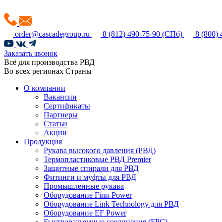
order@cascadegroup.ru
8 (812) 490-75-90
(СПб)
8 (800)
Заказать звонок
Всё для производства РВД
Во всех регионах Страны
О компании
Вакансии
Сертификаты
Партнеры
Статьи
Акции
Продукция
Рукава высокого давления (РВД)
Термопластиковые РВД Premier
Защитные спирали для РВД
Фитинги и муфты для РВД
Промышленные рукава
Оборудование Finn-Power
Оборудование Link Technology для РВД
Оборудование EF Power
Быстроразъемные соединения (БРС)