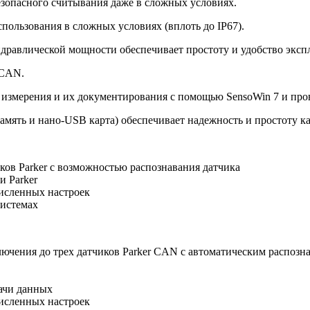
езопасного считывания даже в сложных условиях.
пользования в сложных условиях (вплоть до IP67).
идравлической мощности обеспечивает простоту и удобство эксп
 CAN.
 измерения и их документирования с помощью SensoWin 7 и про
амять и нано-USB карта) обеспечивает надежность и простоту к
ков Parker с возможностью распознавания датчика
 Parker
исленных настроек
системах
ения до трех датчиков Parker CAN с автоматическим распозн
дачи данных
исленных настроек