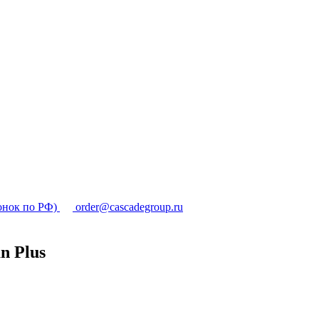
онок по РФ)
order@cascadegroup.ru
n Plus