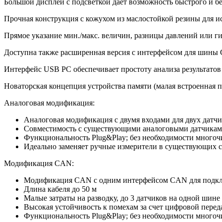
Большой дисплей с подсветкой дает возможность быстрого и б
Прочная конструкция с кожухом из маслостойкой резины для ис
Прямое указание мин./макс. величин, разницы давлений или г
Доступна также расширенная версия с интерфейсом для шины
Интерфейс USB PC обеспечивает простоту анализа результатов
Новаторская концепция устройства памяти (малая встроенная п
Аналоговая модификация:
Аналоговая модификация с двумя входами для двух датчи
Совместимость с существующими аналоговыми датчиками
Функциональность Plug&Play; без необходимости многоч
Идеально заменяет ручные измерители в существующих 
Модификация CAN:
Модификация CAN с одним интерфейсом CAN для подключ
Длина кабеля до 50 м
Малые затраты на разводку, до 3 датчиков на одной шине
Высокая устойчивость к помехам за счет цифровой пере
Функциональность Plug&Play; без необходимости многоч