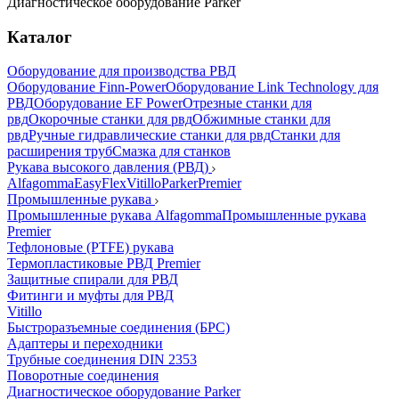
Диагностическое оборудование Parker
Каталог
Оборудование для производства РВД
Оборудование Finn-Power
Оборудование Link Technology для
РВД
Оборудование EF Power
Отрезные станки для
рвд
Окорочные станки для рвд
Обжимные станки для
рвд
Ручные гидравлические станки для рвд
Станки для
расширения труб
Смазка для станков
Рукава высокого давления (РВД)
Alfagomma
EasyFlex
Vitillo
Parker
Premier
Промышленные рукава
Промышленные рукава Alfagomma
Промышленные рукава
Premier
Тефлоновые (PTFE) рукава
Термопластиковые РВД Premier
Защитные спирали для РВД
Фитинги и муфты для РВД
Vitillo
Быстроразъемные соединения (БРС)
Адаптеры и переходники
Трубные соединения DIN 2353
Поворотные соединения
Диагностическое оборудование Parker