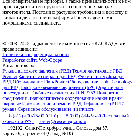
Все измерительные приборы, а также принадлежности к ним
производятся и тестируются на собственных заводах
изготовителя. Постоянно растущие требования к качеству и
гибкости делают приборы фирмы Parker надежными
помощниками специалиста.
© 2008–2026 гидравлические компоненты «КАСКАД» все
права защищены
Политика конфиденциальности
Разработка сайта Web-Сфера
Каталог товаров
Рукава высокого давления (РВД)
Термопластиковые РВД
Premier
Защитные спирали для РВД
Фитинги и муфты для
РВД
Оборудование Finn-Power
Оборудование Link Technology
для РВД
Быстроразъемные соединения (БРС)
Адаптеры и
переходники
Трубные соединения DIN 2353
Поворотные
соединения
Диагностическое оборудование Parker
Краны
шаровые
Изготовление и ремонт РВД
Тефлоновые (PTFE)
рукава
Сервисное обслуживание и запчасти
8 (812) 490-75-90
(СПб)
8 (800) 444-24-80
(Бесплатный
звонок по РФ)
order@cascadegroup.ru
192102, Санкт-Петербург, улица Салова, дом 57,
корпус 6, строение 3 (Склад №10)