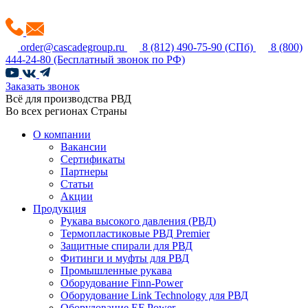
order@cascadegroup.ru
8 (812) 490-75-90
(СПб)
8 (800)
444-24-80
(Бесплатный звонок по РФ)
Заказать звонок
Всё для производства РВД
Во всех регионах Страны
О компании
Вакансии
Сертификаты
Партнеры
Статьи
Акции
Продукция
Рукава высокого давления (РВД)
Термопластиковые РВД Premier
Защитные спирали для РВД
Фитинги и муфты для РВД
Промышленные рукава
Оборудование Finn-Power
Оборудование Link Technology для РВД
Оборудование EF Power