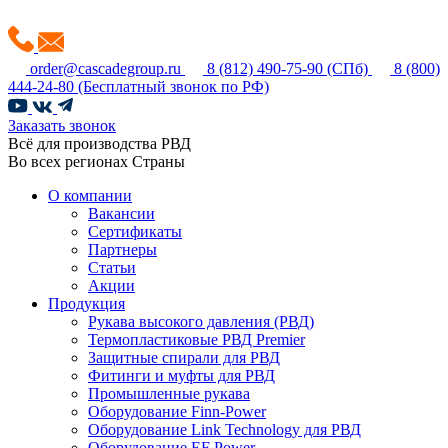
order@cascadegroup.ru
8 (812) 490-75-90
(СПб)
8 (800)
444-24-80
(Бесплатный звонок по РФ)
Заказать звонок
Всё для производства РВД
Во всех регионах Страны
О компании
Вакансии
Сертификаты
Партнеры
Статьи
Акции
Продукция
Рукава высокого давления (РВД)
Термопластиковые РВД Premier
Защитные спирали для РВД
Фитинги и муфты для РВД
Промышленные рукава
Оборудование Finn-Power
Оборудование Link Technology для РВД
Оборудование EF Power