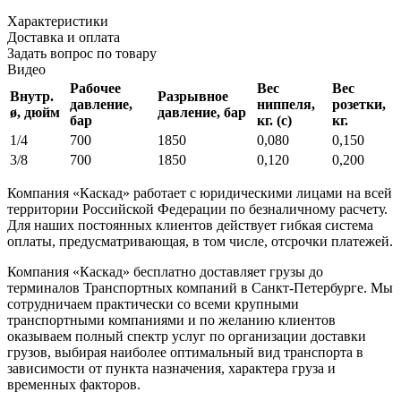
Характеристики
Доставка и оплата
Задать вопрос по товару
Видео
Рабочее
Вес
Вес
Внутр.
Разрывное
давление,
ниппеля,
розетки,
ø, дюйм
давление, бар
бар
кг. (с)
кг.
1/4
700
1850
0,080
0,150
3/8
700
1850
0,120
0,200
Компания «Каскад» работает с юридическими лицами на всей
территории Российской Федерации по безналичному расчету.
Для наших постоянных клиентов действует гибкая система
оплаты, предусматривающая, в том числе, отсрочки платежей.
Компания «Каскад» бесплатно доставляет грузы до
терминалов Транспортных компаний в Санкт-Петербурге. Мы
сотрудничаем практически со всеми крупными
транспортными компаниями и по желанию клиентов
оказываем полный спектр услуг по организации доставки
грузов, выбирая наиболее оптимальный вид транспорта в
зависимости от пункта назначения, характера груза и
временных факторов.