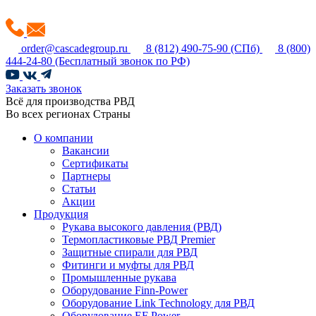
order@cascadegroup.ru
8 (812) 490-75-90
(СПб)
8 (800)
444-24-80
(Бесплатный звонок по РФ)
Заказать звонок
Всё для производства РВД
Во всех регионах Страны
О компании
Вакансии
Сертификаты
Партнеры
Статьи
Акции
Продукция
Рукава высокого давления (РВД)
Термопластиковые РВД Premier
Защитные спирали для РВД
Фитинги и муфты для РВД
Промышленные рукава
Оборудование Finn-Power
Оборудование Link Technology для РВД
Оборудование EF Power