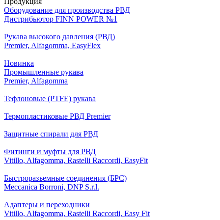
Продукция
Оборудование для производства РВД
Дистрибьютор FINN POWER №1
Рукава высокого давления (РВД)
Premier, Alfagomma, EasyFlex
Новинка
Промышленные рукава
Premier, Alfagomma
Тефлоновые (PTFE) рукава
Термопластиковые РВД Premier
Защитные спирали для РВД
Фитинги и муфты для РВД
Vitillo, Alfagomma, Rastelli Raccordi, EasyFit
Быстроразъемные соединения (БРС)
Meccanica Borroni, DNP S.r.l.
Адаптеры и переходники
Vitillo, Alfagomma, Rastelli Raccordi, Easy Fit